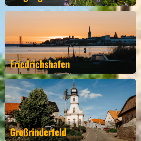
Friedrichshafen
Großrinderfeld