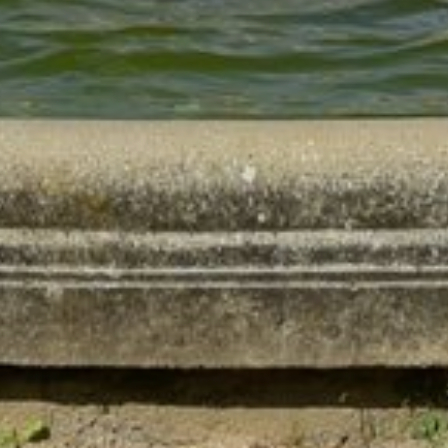
REGIONEN
ORTE
EVENTS
REISEFÜHRER
REISEMAGAZINE
THEMEN