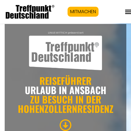
MITMACHEN
LINUS WITTICH präsentiert
REISEFÜHRER
URLAUB IN ANSBACH
ZU BESUCH IN DER
HOHENZOLLERNRESIDENZ