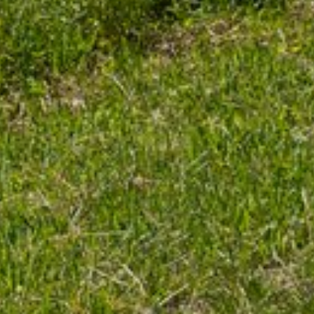
REGIONEN
ORTE
EVENTS
REISEFÜHRER
REISEMAGAZINE
THEMEN