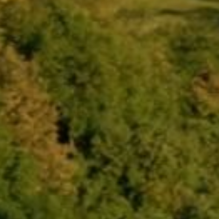
REGIONEN
ORTE
EVENTS
REISEFÜHRER
REISEMAGAZINE
THEMEN