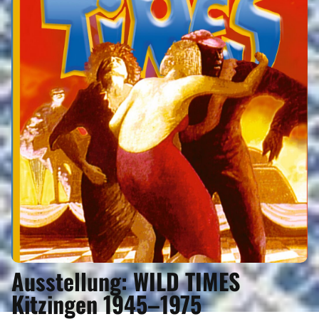
REGIONEN
ORTE
EVENTS
REISEFÜHRER
REISEMAGAZINE
Ausstellung: WILD TIMES
THEMEN
Kitzingen 1945–1975