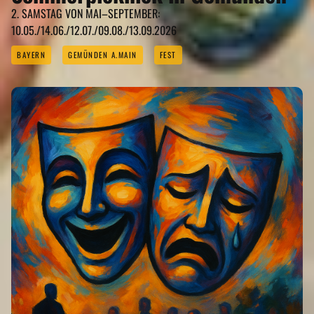
2. SAMSTAG VON MAI–SEPTEMBER:
10.05./14.06./12.07./09.08./13.09.2026
BAYERN
GEMÜNDEN A.MAIN
FEST