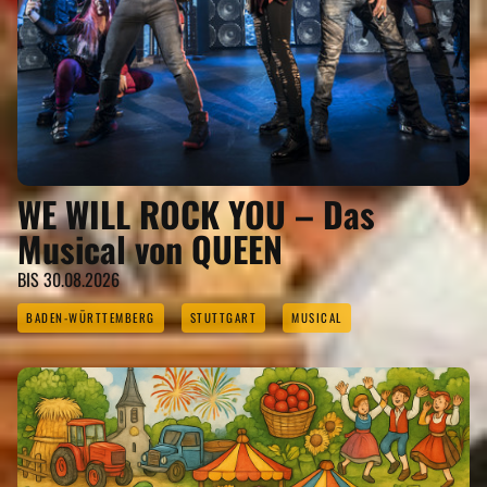
WE WILL ROCK YOU – Das
Musical von QUEEN
BIS 30.08.2026
BADEN-WÜRTTEMBERG
STUTTGART
MUSICAL