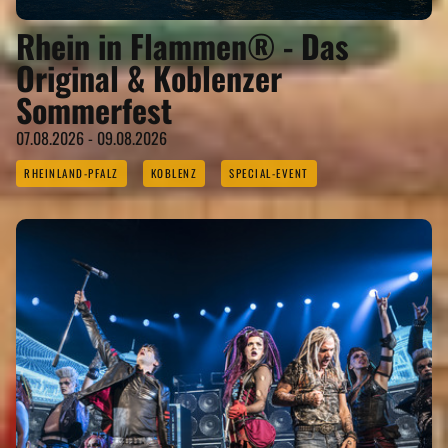
Rhein in Flammen® - Das
Original & Koblenzer
Sommerfest
07.08.2026 - 09.08.2026
RHEINLAND-PFALZ
KOBLENZ
SPECIAL-EVENT