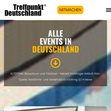
MITMACHEN
ALLE
EVENTS IN
DEUTSCHLAND
ALTÖTTING: Brauchtum und Tradition - Festzelt Altöttinger Hofdult Foto-
Quelle: Wallfahrts- und Verkehrsbüro Altötting (c) H.Heine
Eigenen Event kostenlos erstellen >