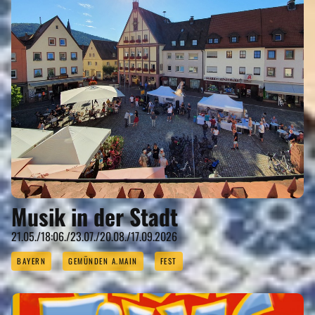
Musik in der Stadt
21.05./18:06./23.07./20.08./17.09.2026
BAYERN
GEMÜNDEN A.MAIN
FEST