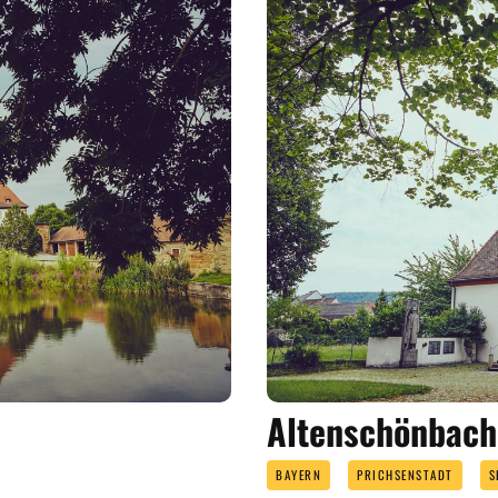
Altenschönbach
BAYERN
PRICHSENSTADT
S