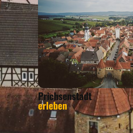
Prichsenstadt
erleben