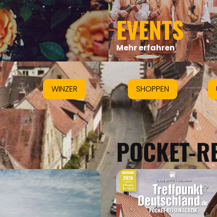
EVENTS
Mehr erfahren
WINZER
SHOPPEN
POCKET-R