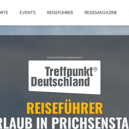
ORTE
EVENTS
REISEFÜHRER
REISEMAGAZINE
LINUS WITTICH präsentiert
REISEFÜHRER
LAUB IN PRICHSENST