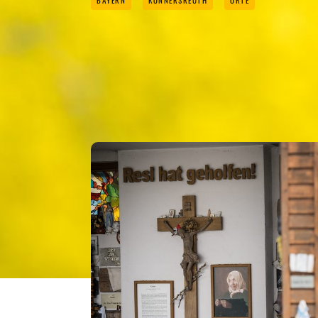
BAYERN
KONNERSREUTH
ORTE
DAS GEFÄLLT