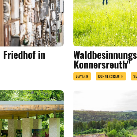
 Friedhof in
Waldbesinnungs
Konnersreuth"
BAYERN
KONNERSREUTH
S