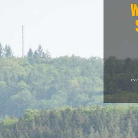
W
Konn