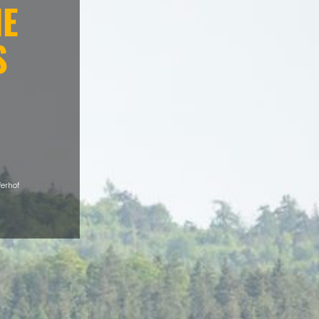
IE
S
erhof