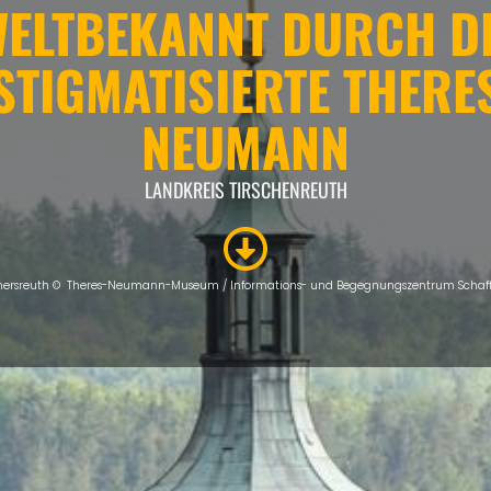
ELTBEKANNT DURCH D
STIGMATISIERTE THERE
NEUMANN
LANDKREIS TIRSCHENREUTH
ersreuth ©
Theres-Neumann-Museum /
Informations- und Begegnungszentrum Schaff
ÜBERSICHT