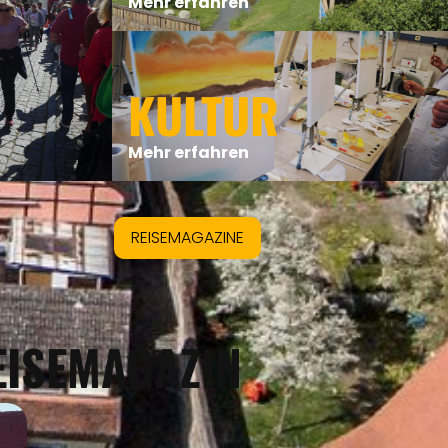
Mehr erfahren
KULTUR
Mehr erfahren
REISEMAGAZINE
EISEMAGAZIN