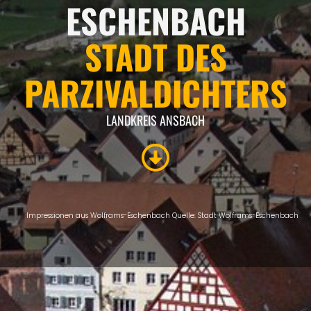
ESCHENBACH
STADT DES
PARZIVALDICHTERS
LANDKREIS ANSBACH
Impressionen aus Wolframs-Eschenbach Quelle: Stadt Wolframs-Eschenbach
ÜBERSICHT