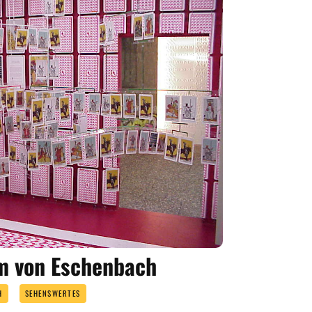
m von Eschenbach
H
SEHENSWERTES