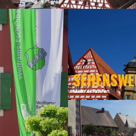
SEHENSWE
Mehr erfahren