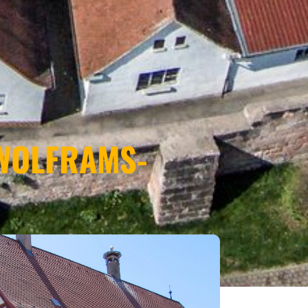
 WOLFRAMS-