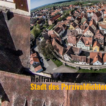
Wolframs-Eschenbach
Stadt des Parzivaldichte