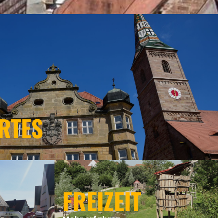
RTES
FREIZEIT