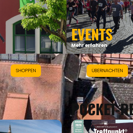
EVENTS
Mehr erfahren
SHOPPEN
ÜBERNACHTEN
POCKET-R