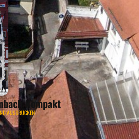
enbach Kompakt
UND AUSDRUCKEN