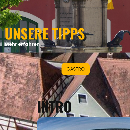
UNSERE TIPPS
Mehr erfahren
GASTRO
INTRO