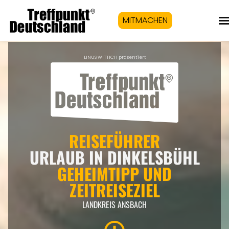
MITMACHEN
LINUS WITTICH präsentiert
REISEFÜHRER
URLAUB IN DINKELSBÜHL
GEHEIMTIPP UND
ZEITREISEZIEL
LANDKREIS ANSBACH