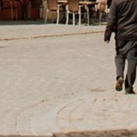
REGIONEN
ORTE
EVENTS
REISEFÜHRER
REISEMAGAZINE
THEMEN