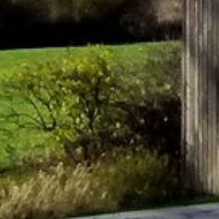
REGIONEN
ORTE
EVENTS
REISEFÜHRER
REISEMAGAZINE
THEMEN