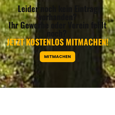
Leider noch kein Eintrag
vorhanden?
Ihr Gewerbe oder Verein fehlt
noch?
JETZT KOSTENLOS MITMACHEN!
MITMACHEN