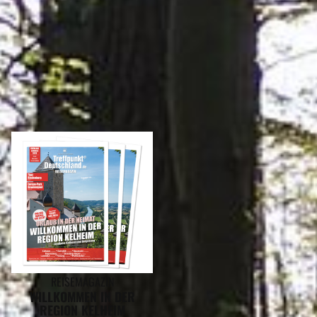
Eigenes Angebot kostenlos erstellen >
REISEMAGAZINE
IN DIESEN REISEMAGAZINEN FINDEN SIE DEN LANDKREIS PFAFFENHOFEN AN
DER ILM
REISEMAGAZIN
WILLKOMMEN IN DER
REGION KELHEIM