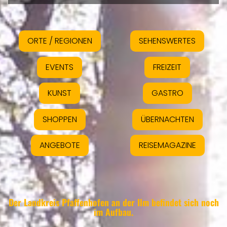
ORTE / REGIONEN
SEHENSWERTES
EVENTS
FREIZEIT
KUNST
GASTRO
SHOPPEN
ÜBERNACHTEN
ANGEBOTE
REISEMAGAZINE
Der Landkreis Pfaffenhofen an der Ilm befindet sich noch
im Aufbau.