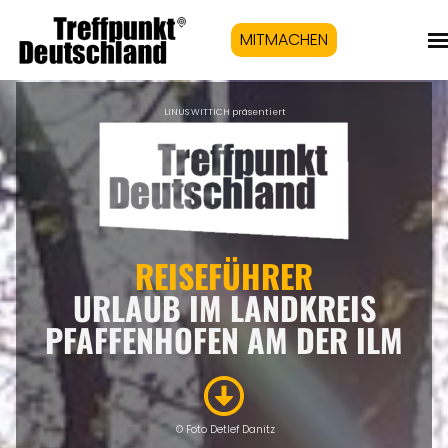
MITMACHEN
LINUS WITTICH präsentiert
REISEFÜHRER
URLAUB IM LANDKREIS
PFAFFENHOFEN AM DER ILM
© Foto Detlef Danitz