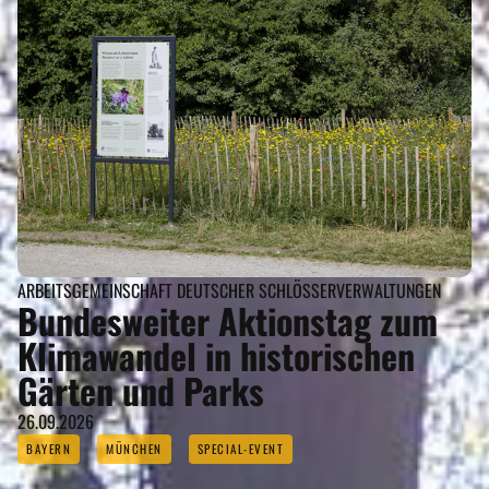
ARBEITSGEMEINSCHAFT DEUTSCHER SCHLÖSSERVERWALTUNGEN
Bundesweiter Aktionstag zum
Klimawandel in historischen
Gärten und Parks
26.09.2026
BAYERN
MÜNCHEN
SPECIAL-EVENT