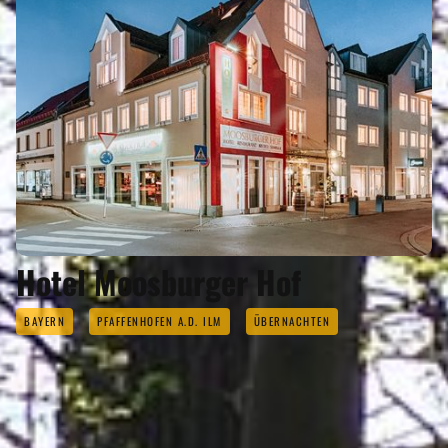
Hotel Moosburger Hof
BAYERN
PFAFFENHOFEN A.D. ILM
ÜBERNACHTEN
ANGEBOTE