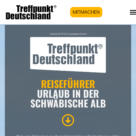
MITMACHEN
LINUS WITTICH präsentiert
REISEFÜHRER
URLAUB IN DER
SCHWÄBISCHE ALB