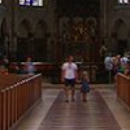
REGIONEN
ORTE
EVENTS
REISEFÜHRER
REISEMAGAZINE
THEMEN