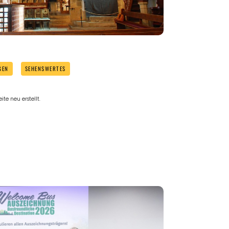
GEN
SEHENSWERTES
te neu erstellt.