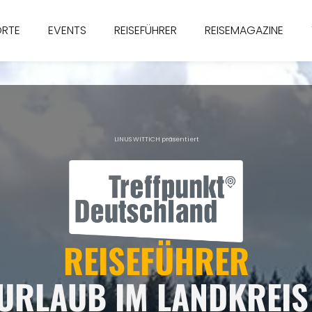
ORTE
EVENTS
REISEFÜHRER
REISEMAGAZINE
LINUS WITTICH präsentiert
REISEFÜHRER
URLAUB IM LANDKREI