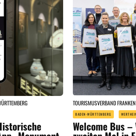
-WÜRTTEMBERG
TOURISMUSVERBAND FRANKEN E
BADEN-WÜRTTEMBERG
WERTHEI
Historische
Welcome Bus – 
r App „Monument
zweiten Mal in 