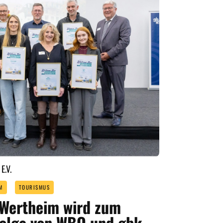
.V.
M
TOURISMUS
Wertheim wird zum
Folge von WBO und gbk