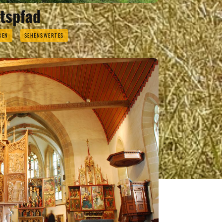
tspfad
GEN
SEHENSWERTES