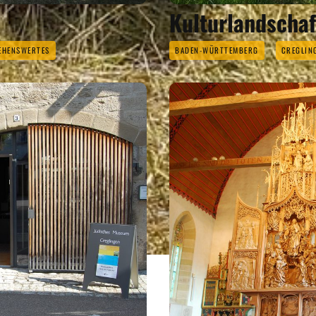
Kulturlandschaf
EHENSWERTES
BADEN-WÜRTTEMBERG
CREGLIN