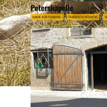
Peterskapelle
BADEN-WÜRTTEMBERG
TAUBERBISCHOFSHEIM
S