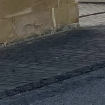
REGIONEN
ORTE
EVENTS
REISEFÜHRER
REISEMAGAZINE
THEMEN