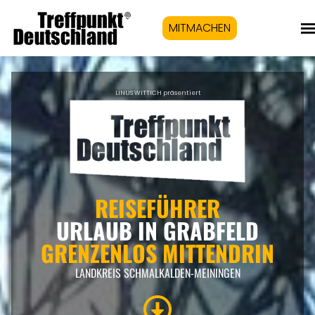
MITMACHEN
LINUS WITTICH präsentiert
REISEFÜHRER
URLAUB IN GRABFELD
GRENZENLOS MITTENDRIN
LANDKREIS SCHMALKALDEN-MEININGEN