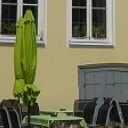
REGIONEN
ORTE
EVENTS
REISEFÜHRER
REISEMAGAZINE
THEMEN