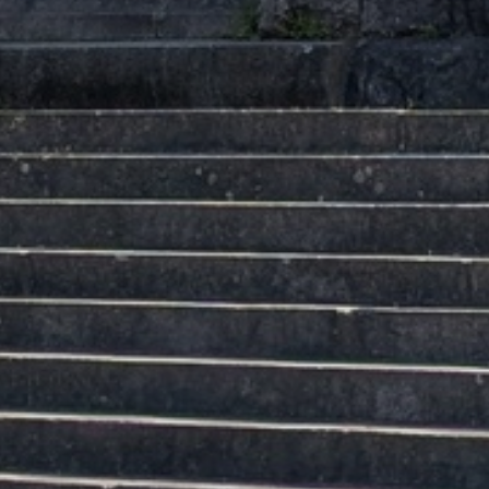
REGIONEN
ORTE
EVENTS
REISEFÜHRER
REISEMAGAZINE
THEMEN