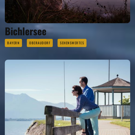
Bichlersee
BAYERN
OBERAUDORF
SEHENSWERTES