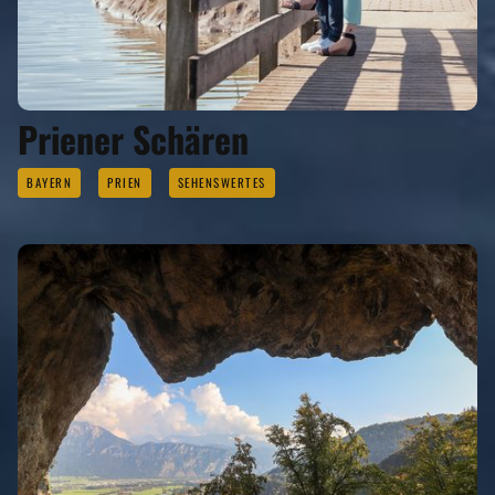
Priener Schären
BAYERN
PRIEN
SEHENSWERTES