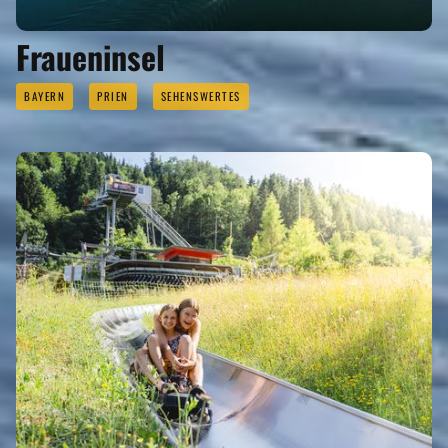
Fraueninsel
BAYERN
PRIEN
SEHENSWERTES