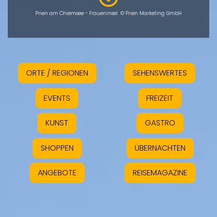
Prien am Chiemsee - Fraueninsel © Prien Marketing GmbH
ORTE / REGIONEN
SEHENSWERTES
EVENTS
FREIZEIT
KUNST
GASTRO
SHOPPEN
ÜBERNACHTEN
ANGEBOTE
REISEMAGAZINE