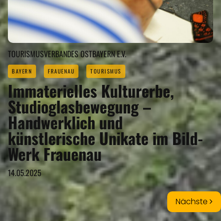
TOURISMUSVERBANDES OSTBAYERN E.V.
BAYERN
FRAUENAU
TOURISMUS
Immaterielles Kulturerbe,
Studioglasbewegung –
Handwerklich und
künstlerische Unikate im Bild-
Werk Frauenau
14.05.2025
Nächste