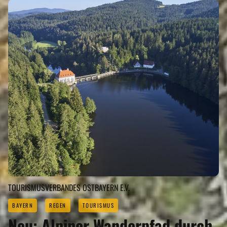
TOURISMUSVERBANDES OSTBAYERN E.V.
BAYERN
REGEN
TOURISMUS
Neu: Alpiner Wanderpfad durch