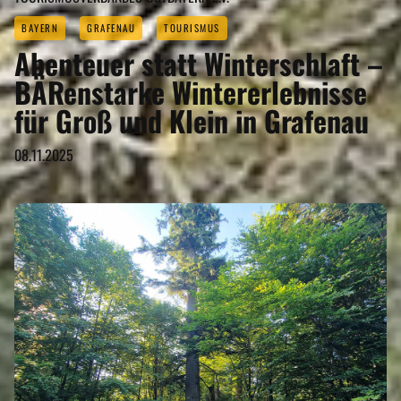
BAYERN
GRAFENAU
TOURISMUS
Abenteuer statt Winterschlaft –
BÄRenstarke Wintererlebnisse
für Groß und Klein in Grafenau
08.11.2025