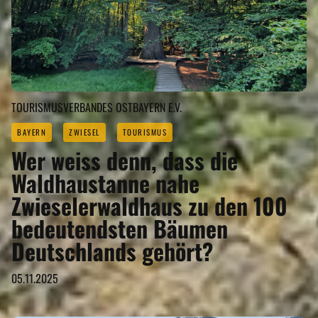
TOURISMUSVERBANDES OSTBAYERN E.V.
BAYERN
ZWIESEL
TOURISMUS
Wer weiss denn, dass die
Waldhaustanne nahe
Zwieselerwaldhaus zu den 100
bedeutendsten Bäumen
Deutschlands gehört?
05.11.2025