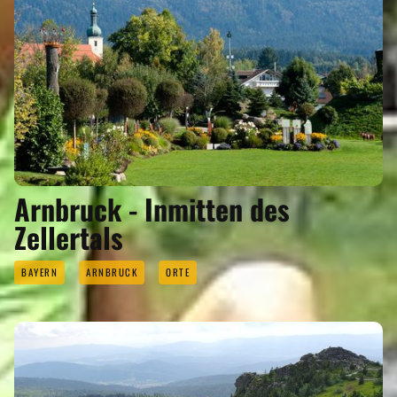
Arnbruck - Inmitten des
Zellertals
BAYERN
ARNBRUCK
ORTE