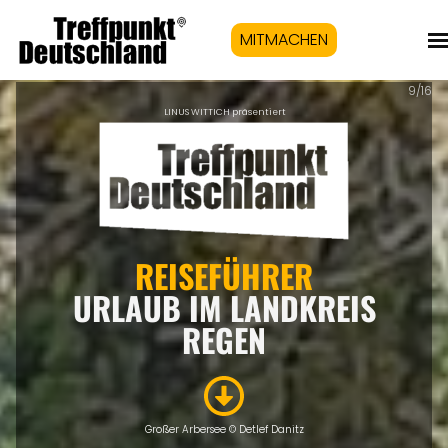
MITMACHEN
9/16
LINUS WITTICH präsentiert
REISEFÜHRER
URLAUB IM LANDKREIS
REGEN
Großer Arbersee
©
Detlef Danitz