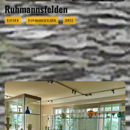
Ruhmannsfelden
REGIONEN
BAYERN
RUHMANNSFELDEN
ORTE
ORTE
EVENTS
SEHENSWERTES
Eigenen Eintrag kostenlos erstellen >
REISEFÜHRER
REISEMAGAZINE
THEMEN