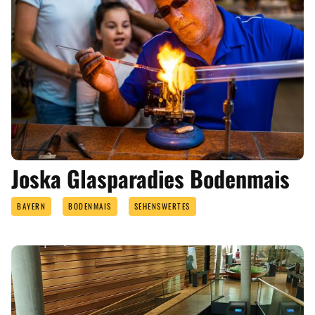
Joska Glasparadies Bodenmais
BAYERN
BODENMAIS
SEHENSWERTES