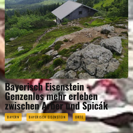
Bayerisch Eisenstein -
Genzenlos mehr erleben
zwischen Arber und Spicák
BAYERN
BAYERISCH EISENSTEIN
ORTE