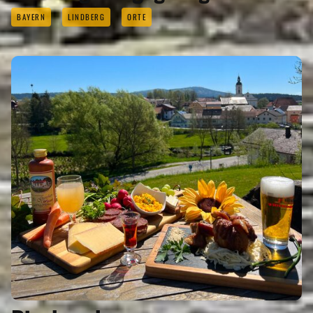
BAYERN
LINDBERG
ORTE