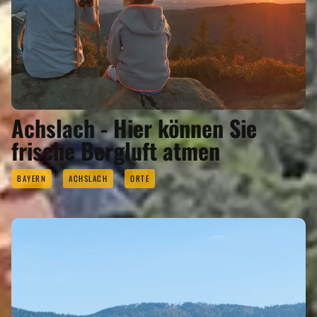
Achslach - Hier können Sie
frische Bergluft atmen
BAYERN
ACHSLACH
ORTE