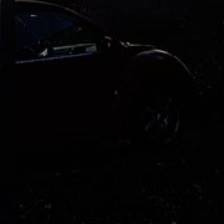
REGIONEN
ORTE
EVENTS
REISEFÜHRER
REISEMAGAZINE
THEMEN