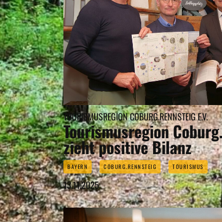
TOURISMUSREGION COBURG.RENNSTEIG E.V.
Tourismusregion Coburg.
zieht positive Bilanz
BAYERN
COBURG.RENNSTEIG
TOURISMUS
13.11.2025