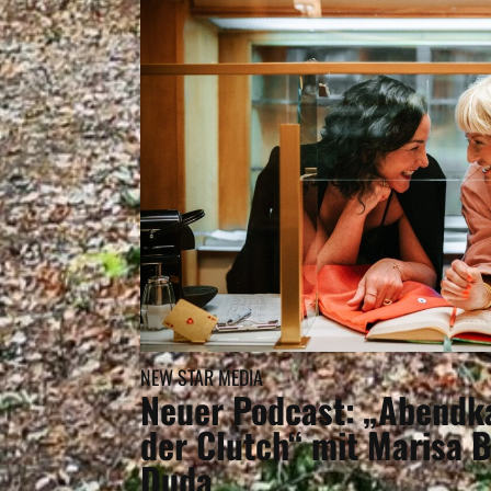
NEW STAR MEDIA
Neuer Podcast: „Abendka
der Clutch“ mit Marisa B
Duda