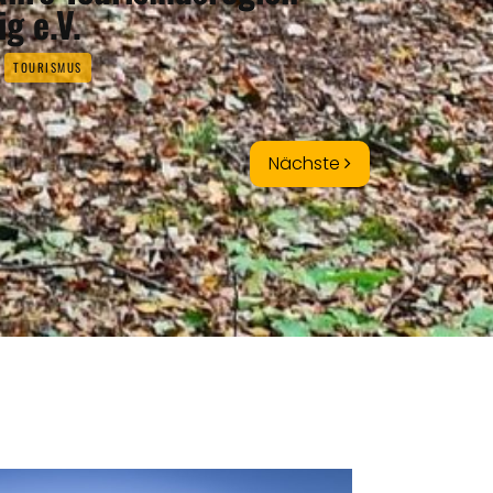
g e.V.
TOURISMUS
Nächste