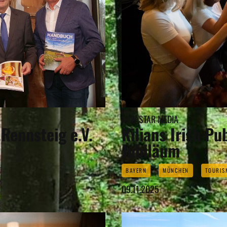
NEW STAR MEDIA
Rennsteig e.V.
Kilians Irish Pu
Jubiläum
BAYERN
MÜNCHEN
TOURIS
09.11.2025