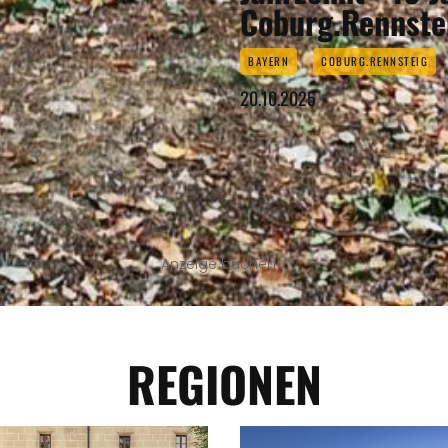
Coburg.Rennstei
BAYERN
COBURG.RENNSTEIG
20.10.2025
Anzeige buchen >
REGIONEN