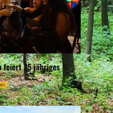
b feiert 25 jähriges
MUS