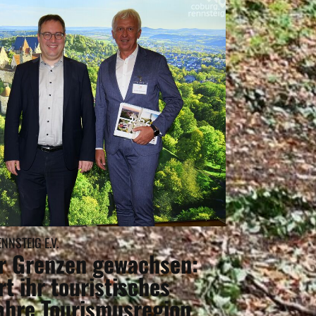
NSTEIG E.V.
 Grenzen gewachsen:
rt ihr touristisches
Jahre Tourismusregion