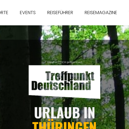
ORTE
EVENTS
REISEFÜHRER
REISEMAGAZINE
LINUS WITTICH präsentiert
URLAUB IN
THÜRINGEN