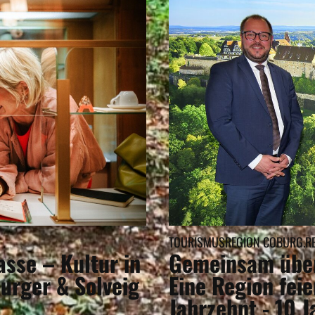
TOURISMUSREGION COBURG.REN
sse – Kultur in
Gemeinsam über
urger & Solveig
Eine Region feie
Jahrzehnt - 10 