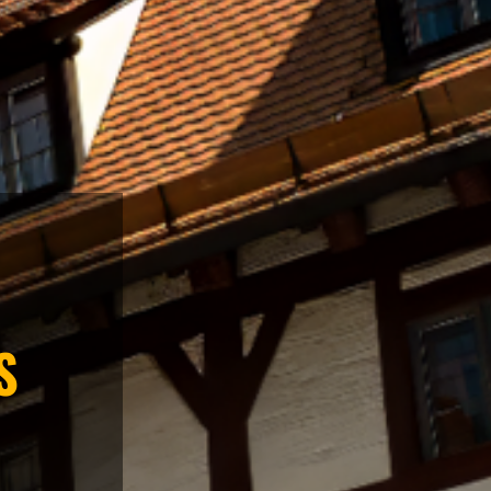
KEL
SS