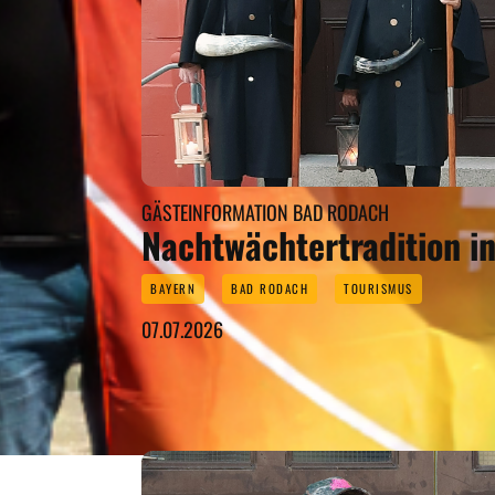
GÄSTEINFORMATION BAD RODACH
Nachtwächtertradition i
BAYERN
BAD RODACH
TOURISMUS
07.07.2026