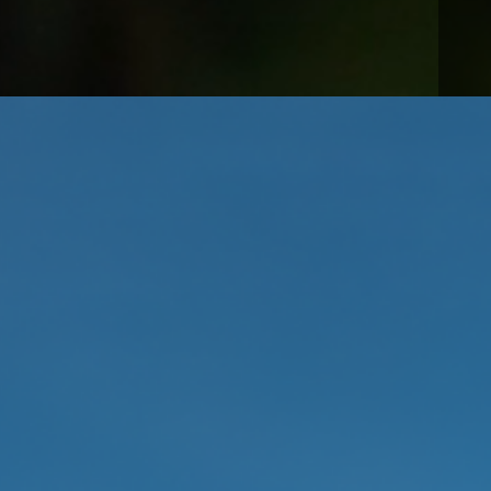
635
120
ORTE
REGIONEN
ÜBER UNS