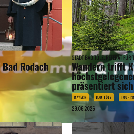
STADT BAD TÖLZ. REFERAT FÜ
n Bad Rodach
Wandern trifft 
höchstgelegene
präsentiert sich
BAYERN
BAD TÖLZ
TOURIS
29.06.2026