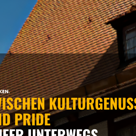
GUT ZU WISSEN...
TERESSANTE NEUE ARTI
KEN
.
WISCHEN KULTURGENU
ND PRIDE
UEER UNTERWEGS