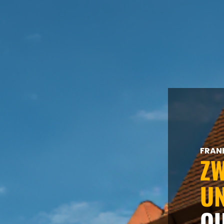
IN
FRAN
Z
U
Q