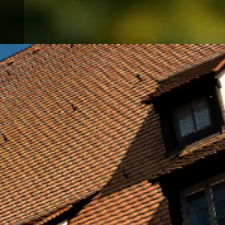
1711
3008
SEHENS
ALLE
WERTES
EINTRÄGE
MEDIADATEN