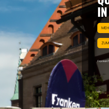
IN
MEH
ZUM
FrankenT