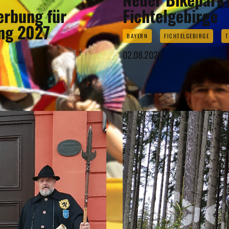
erbung für
Fichtelgebirge
ung 2027
BAYERN
FICHTELGEBIRGE
T
02.08.2026