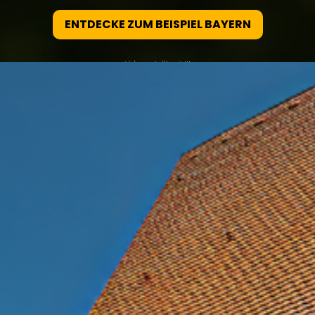
ENTDECKE ZUM BEISPIEL BAYERN
Video erstellt mit KI
196
60
REISE
REISE
FÜHRER
MAGAZINE
MITMACHEN
WERBEMÖGLICHKEITEN