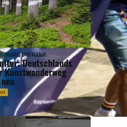
R TOURISMUS UND KULTUR
Kultur: Deutschlands
r Kunstwanderweg
 neu
MUS