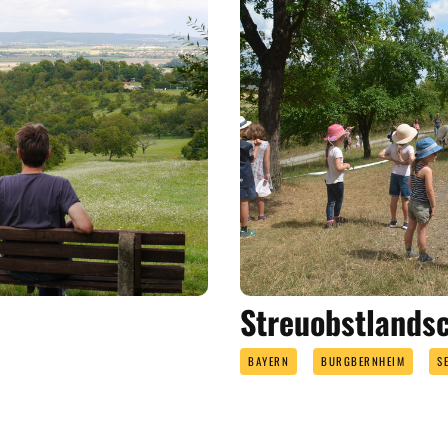
Streuobstlandsc
BAYERN
BURGBERNHEIM
S