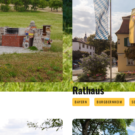
Rathaus
BAYERN
BURGBERNHEIM
S