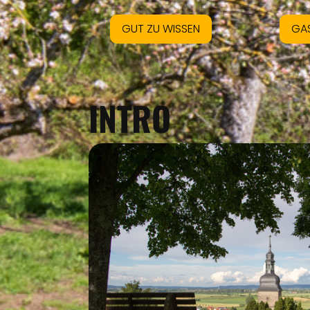
GUT ZU WISSEN
GA
INTRO