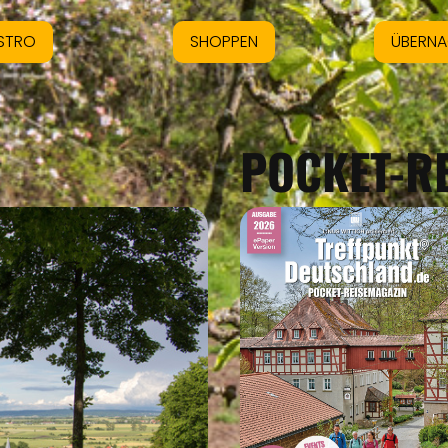
STRO
SHOPPEN
ÜBERN
POCKET-R