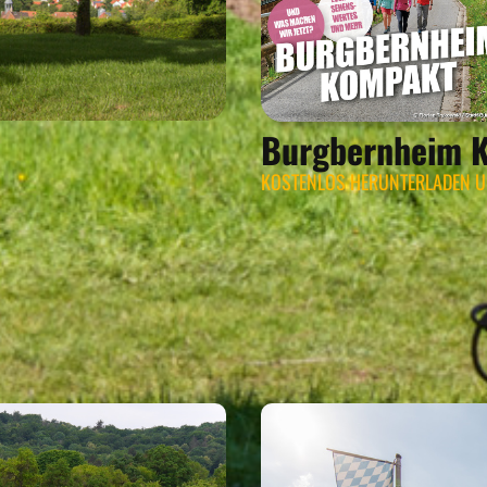
Burgbernheim 
KOSTENLOS HERUNTERLADEN 
UNSERE TIPPS
 UNS BESONDERS IN B