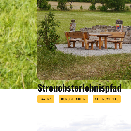
Streuobsterlebnispfad
BAYERN
BURGBERNHEIM
SEHENSWERTES