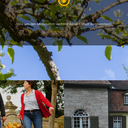
Tanz um den Maibaum
©
Hartmut Assel / Stadt Burgbernheim
ÜBERSICHT