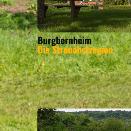
Burgbernheim
Die Streuobstregion
DAS GEFÄLLT