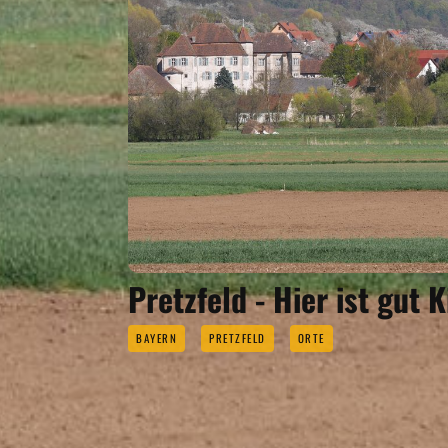
Pretzfeld - Hier ist gut 
BAYERN
PRETZFELD
ORTE