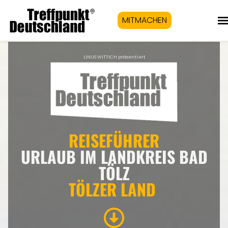
MITMACHEN
LINUS WITTICH präsentiert
REISEFÜHRER
URLAUB IM LANDKREIS BAD
TÖLZ
TÖLZER LAND