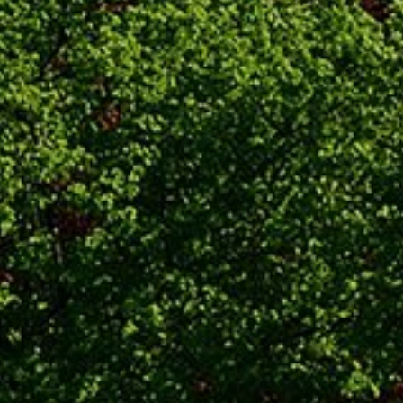
REGIONEN
ORTE
EVENTS
REISEFÜHRER
REISEMAGAZINE
THEMEN