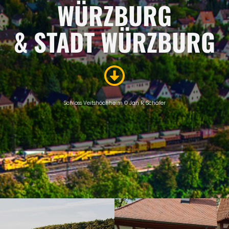
WÜRZBURG
& STADT WÜRZBURG
Schloss Veitshöchheim © Jan R. Schäfer
ÜBERSICHT