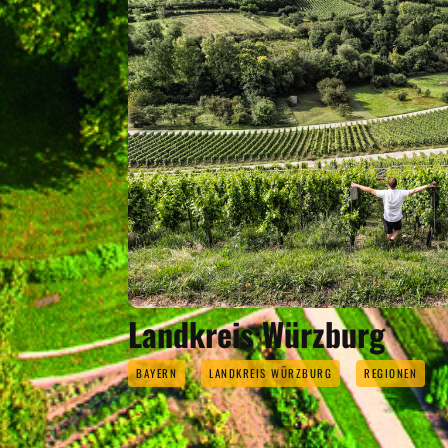
Landkreis Würzburg
BAYERN
LANDKREIS WÜRZBURG
REGIONEN