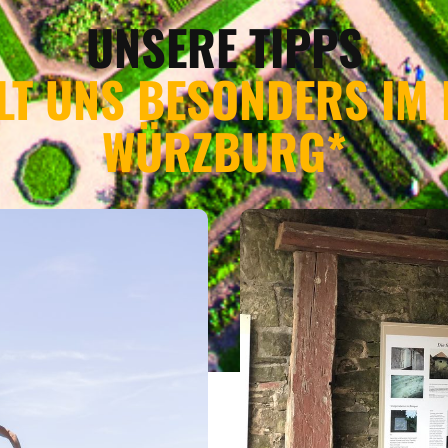
UNSERE TIPPS
LT UNS BESONDERS IM
WÜRZBURG*