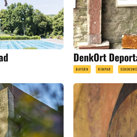
ad
DenkOrt Deport
BAYERN
RIMPAR
SEHENSWE