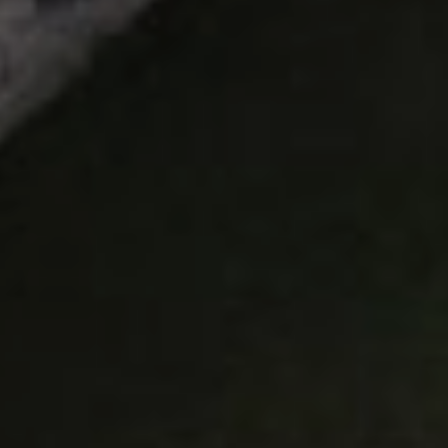
REGIONEN
ORTE
EVENTS
REISEFÜHRER
REISEMAGAZINE
THEMEN