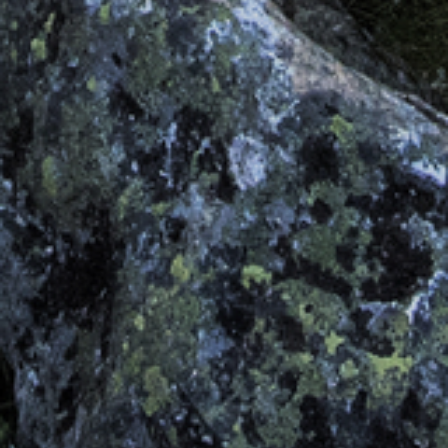
REGIONEN
ORTE
EVENTS
REISEFÜHRER
REISEMAGAZINE
THEMEN