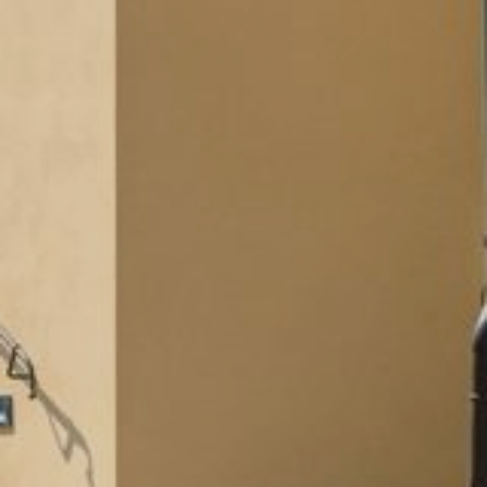
REGIONEN
ORTE
EVENTS
REISEFÜHRER
REISEMAGAZINE
THEMEN