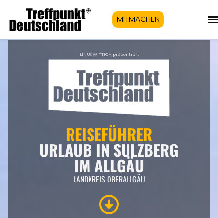
MITMACHEN
LINUS WITTICH präsentiert
REISEFÜHRER
URLAUB IN SULZBERG
IM ALLGÄU
LANDKREIS OBERALLGÄU