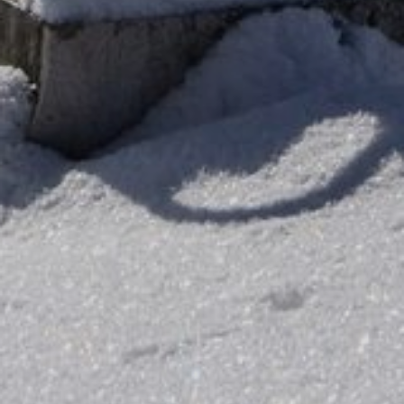
REGIONEN
ORTE
EVENTS
REISEFÜHRER
REISEMAGAZINE
THEMEN