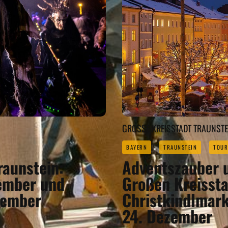
GROSSE KREISSTADT TRAUNSTEI
BAYERN
TRAUNSTEIN
TOUR
raunstein:
Adventszauber u
ember und
Großen Kreissta
zember
Christkindlmark
24. Dezember