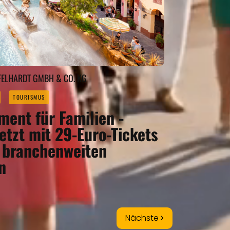
FELHARDT GMBH & CO. KG
TOURISMUS
ment für Familien -
etzt mit 29-Euro-Tickets
 branchenweiten
n
Nächste