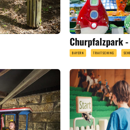
Churpfalzpark - 
BAYERN
TRAITSCHING
SEH