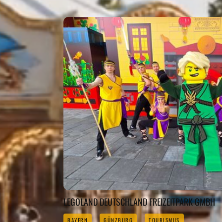
LEGOLAND DEUTSCHLAND FREIZEITPARK GMBH
BAYERN
GÜNZBURG
TOURISMUS