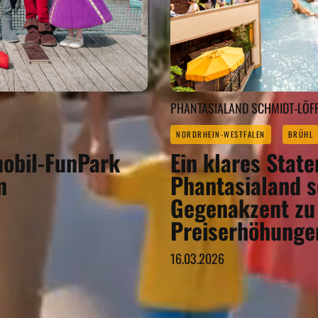
PHANTASIALAND SCHMIDT-LÖF
NORDRHEIN-WESTFALEN
BRÜHL
mobil-FunPark
Ein klares State
n
Phantasialand s
Gegenakzent zu
Preiserhöhunge
16.03.2026