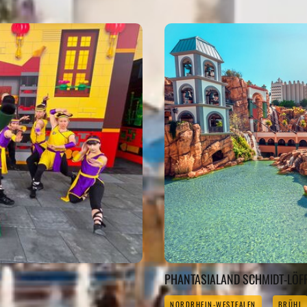
PHANTASIALAND SCHMIDT-LÖF
NORDRHEIN-WESTFALEN
BRÜHL