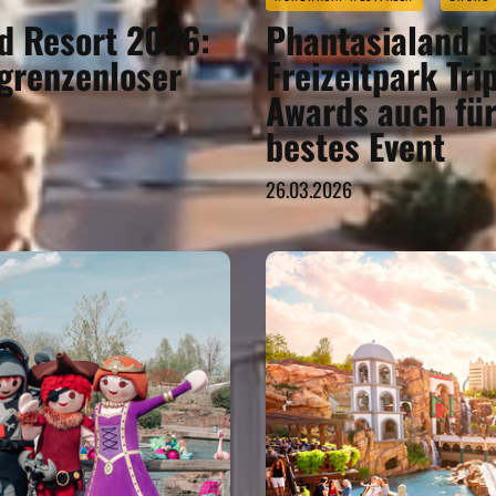
 Resort 2026:
Phantasialand i
 grenzenloser
Freizeitpark Tri
Awards auch fü
bestes Event
26.03.2026