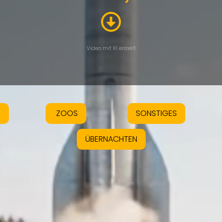
Video mit KI erstellt
S
ZOOS
SONSTIGES
ÜBERNACHTEN
GUT ZU WISSEN...
gene Pressemitteilung kostenlos veröffentliche