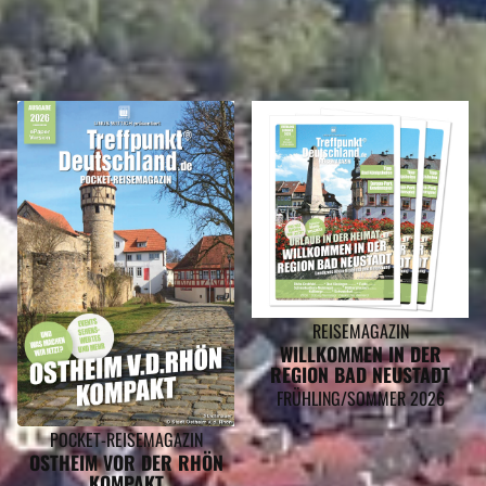
IN DIESEN REISEMAGAZINEN FINDEN SIE DEN LANDKREIS SCHMALKALDEN-
MEININGEN
REISEMAGAZIN
WILLKOMMEN IN DER
REGION BAD NEUSTADT
FRÜHLING/SOMMER 2026
POCKET-REISEMAGAZIN
OSTHEIM VOR DER RHÖN
KOMPAKT