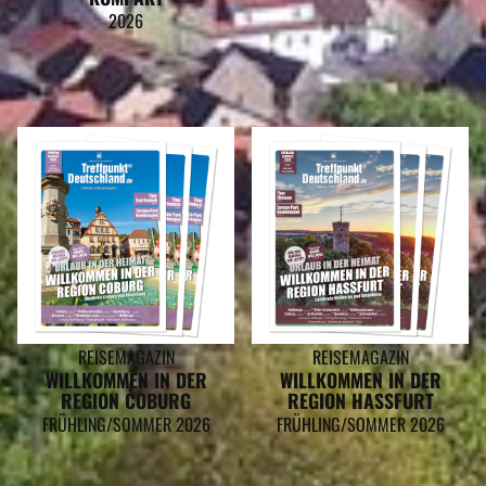
2026
REISEMAGAZIN
REISEMAGAZIN
WILLKOMMEN IN DER
WILLKOMMEN IN DER
REGION COBURG
REGION HASSFURT
FRÜHLING/SOMMER 2026
FRÜHLING/SOMMER 2026