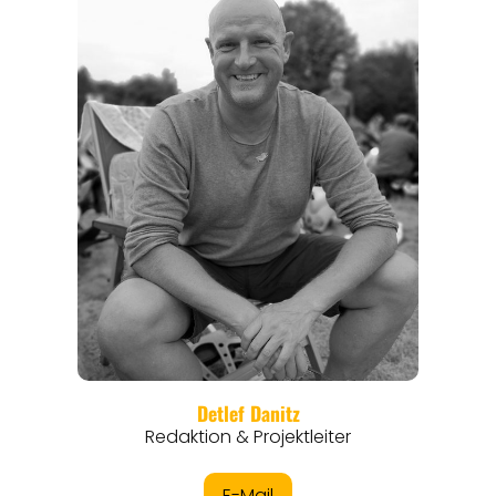
REGIONEN
ORTE
EVENTS
REISEFÜHRER
REISEMAGAZINE
THEMEN