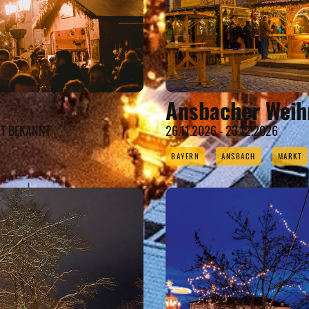
Ansbacher Weih
HT BEKANNT
26.11.2026 - 23.12.2026
BAYERN
ANSBACH
MARKT