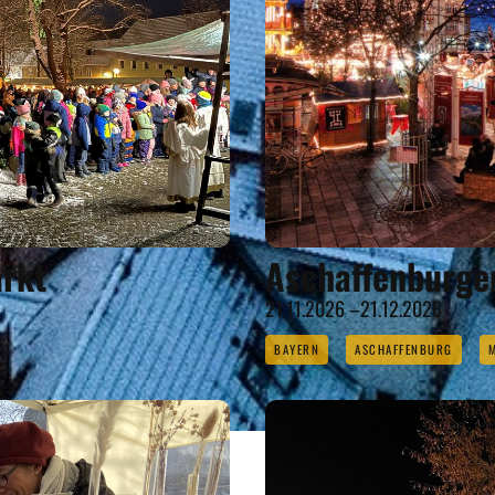
rkt
Aschaffenburge
21.11.2026 –21.12.2026
BAYERN
ASCHAFFENBURG