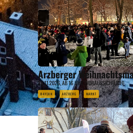
Arzberger Weihnachtsma
28.11.2026, AB 16 UHR (VORAUSSICHTLICH)
BAYERN
ARZBERG
MARKT