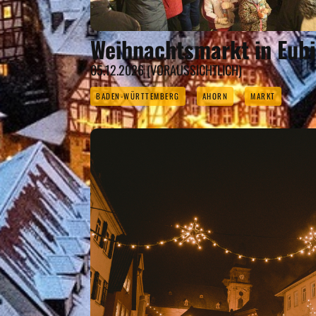
Weihnachtsmarkt in Eub
05.12.2026 (VORAUSSICHTLICH)
BADEN-WÜRTTEMBERG
AHORN
MARKT