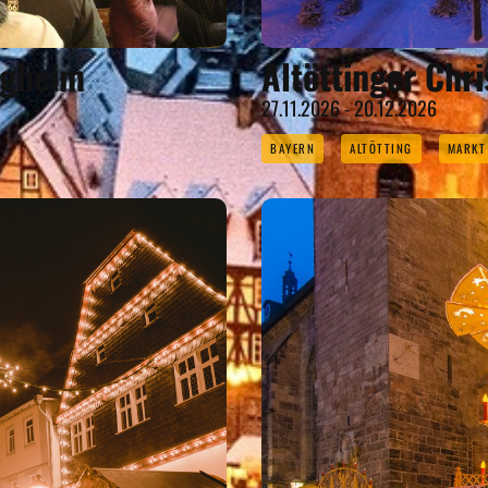
igheim
Altöttinger Chr
27.11.2026 - 20.12.2026
BAYERN
ALTÖTTING
MARKT