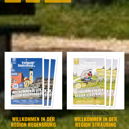
REISEMAGAZINE
IN DIESEN REISEMAGAZINEN FINDEN SIE DEN LANDKREIS REGEN
REISEMAGAZIN
REISEMAGAZIN
WILLKOMMEN IN DER
WILLKOMMEN IN DER
REGION REGENSBURG
REGION STRAUBING