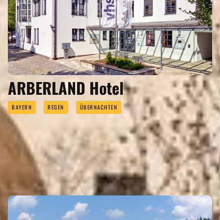
ARBERLAND Hotel
BAYERN
REGEN
ÜBERNACHTEN
ÜBERNACHTEN
Eigenen Eintrag kostenlos erstellen >