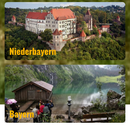
EVENTS
REISEFÜHRER
Niederbayern
REISEMAGAZINE
THEMEN
ANGEBOTE
Bayern