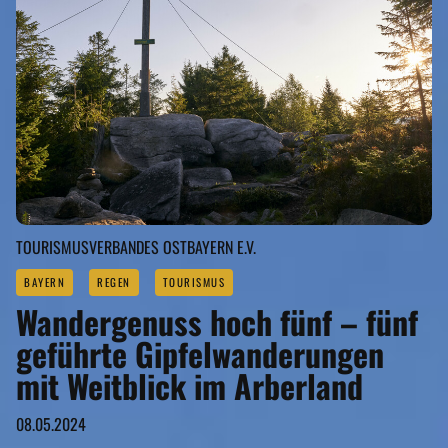
TOURISMUSVERBANDES OSTBAYERN E.V.
BAYERN
REGEN
TOURISMUS
Wandergenuss hoch fünf – fünf
geführte Gipfelwanderungen
mit Weitblick im Arberland
08.05.2024