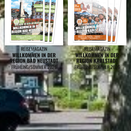
REISEMAGAZIN
REISEMAGAZIN
WILLKOMMEN IN DER
WILLKOMMEN IN DER
REGION BAD NEUSTADT
REGION KARLSTADT
FRÜHLING/SOMMER 2026
FRÜHLING/SOMMER 2026
RASFELD GEHÖRT ZU DEN
REGIONEN