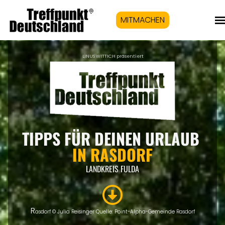
MITMACHEN
LINUS WITTICH präsentiert
TIPPS FÜR DEINEN URLAUB
IN RASDORF
LANDKREIS FULDA
R
asdorf © Julia Reisinger Quelle: Point-Alpha-Gemeinde Rasdorf