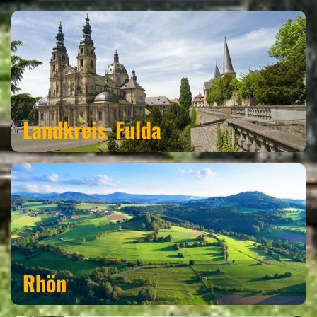
Landkreis
Fulda
Rhön