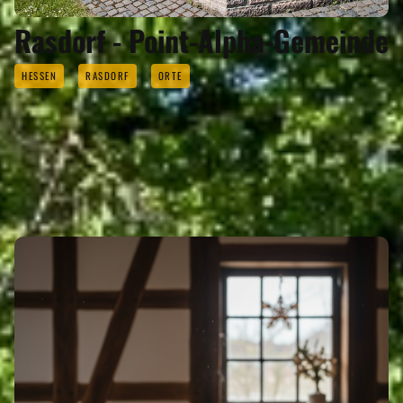
Rasdorf - Point-Alpha-Gemeinde
HESSEN
RASDORF
ORTE
EVENTS
Eigenen Event kostenlos erstellen >