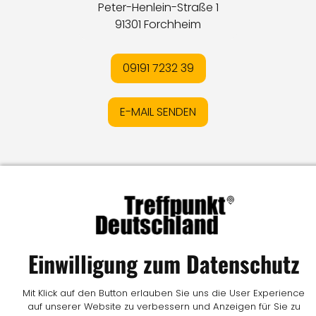
Peter-Henlein-Straße 1
91301 Forchheim
09191 7232 39
E-MAIL SENDEN
Impressum
I
Datenschutz
I
Online-Streitschlichtung
I
AGB
I
Mediadaten
I
Kontakt
I
Vertrag widerrufen
© LW Medien GmbH
Einwilligung zum Datenschutz
Mit Klick auf den Button erlauben Sie uns die User Experience
auf unserer Website zu verbessern und Anzeigen für Sie zu