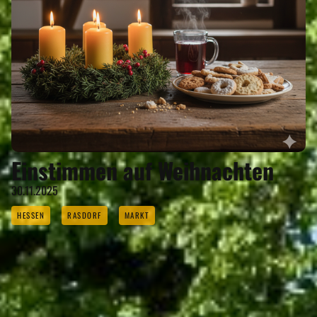
Einstimmen auf Weihnachten
30.11.2025
HESSEN
RASDORF
MARKT
REISEMAGAZINE
IN DIESEN REISEMAGAZINEN FINDEN SIE DEN LANDKREIS FULDA