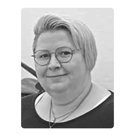
ORTE
EVENTS
REISEFÜHRER
REISEMAGAZINE
THEMEN
ANGEBOTE