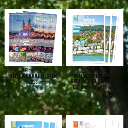
REISEMAGAZIN
REISEMAGAZIN
REISEJOURNAL HESSEN
WILLKOMMEN IN DER
REGION BAD KISSINGEN
2026
FRÜHLING/SOMMER 2026