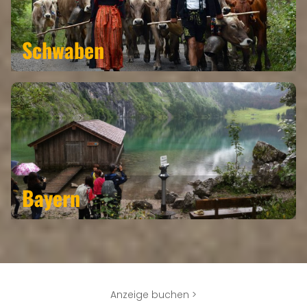
EVENTS
Schwaben
REISEFÜHRER
REISEMAGAZINE
THEMEN
Bayern
ANGEBOTE
Anzeige buchen >