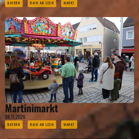
BAYERN
RAIN AM LECH
MARKT
Martinimarkt
08.11.2026
BAYERN
RAIN AM LECH
MARKT