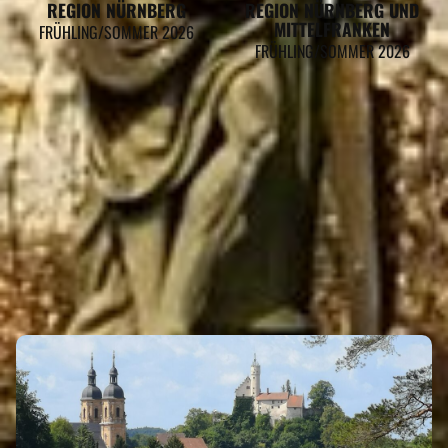
REGION NÜRNBERG
REGION NÜRNBERG UND
MITTELFRANKEN
FRÜHLING/SOMMER 2026
FRÜHLING/SOMMER 2026
KUNREUTH GEHÖRT ZU DEN
REGIONEN