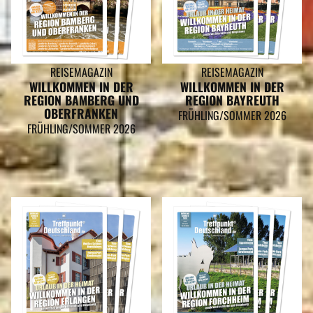
REISEMAGAZIN
REISEMAGAZIN
WILLKOMMEN IN DER
WILLKOMMEN IN DER
REGION BAMBERG UND
REGION BAYREUTH
OBERFRANKEN
FRÜHLING/SOMMER 2026
FRÜHLING/SOMMER 2026