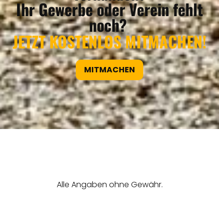
Ihr Gewerbe oder Verein fehlt
noch?
JETZT KOSTENLOS MITMACHEN!
MITMACHEN
REGIONEN
ORTE
EVENTS