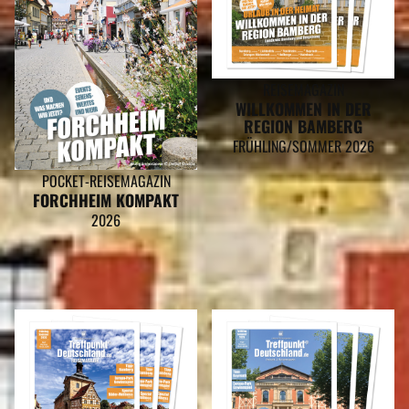
REISEMAGAZIN
WILLKOMMEN IN DER
REGION BAMBERG
FRÜHLING/SOMMER 2026
POCKET-REISEMAGAZIN
FORCHHEIM KOMPAKT
2026