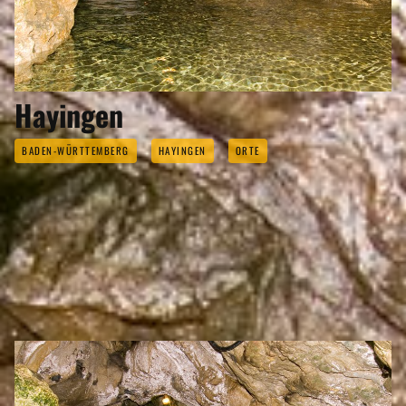
Hayingen
BADEN-WÜRTTEMBERG
HAYINGEN
ORTE
SEHENSWERTES
Eigenen Eintrag kostenlos erstellen >