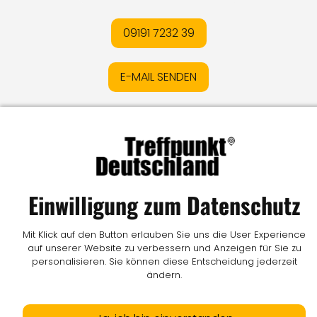
09191 7232 39
E-MAIL SENDEN
Impressum
I
Datenschutz
I
Online-Streitschlichtung
I
AGB
I
Mediadaten
I
Kontakt
I
Vertrag widerrufen
© LW Medien GmbH
Einwilligung zum Datenschutz
Mit Klick auf den Button erlauben Sie uns die User Experience
auf unserer Website zu verbessern und Anzeigen für Sie zu
personalisieren. Sie können diese Entscheidung jederzeit
ändern.