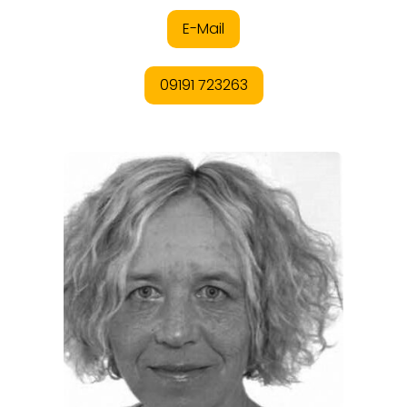
EVENTS
REISEFÜHRER
REISEMAGAZINE
THEMEN
ANGEBOTE