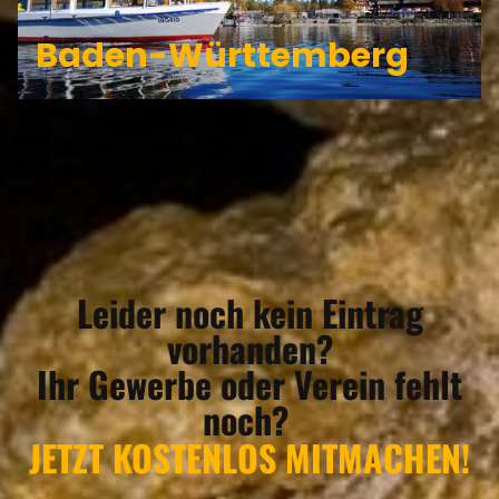
Baden-Württemberg
Leider noch kein Eintrag
vorhanden?
Ihr Gewerbe oder Verein fehlt
noch?
JETZT KOSTENLOS MITMACHEN!