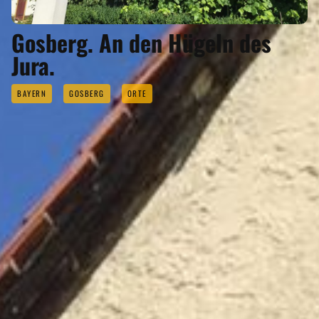
Gosberg. An den Hügeln des
Jura.
BAYERN
GOSBERG
ORTE
Anzeigen
GOSBERG GEHÖRT ZU DEN
REGIONEN