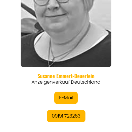
REGIONEN
ORTE
EVENTS
REISEFÜHRER
REISEMAGAZINE
THEMEN