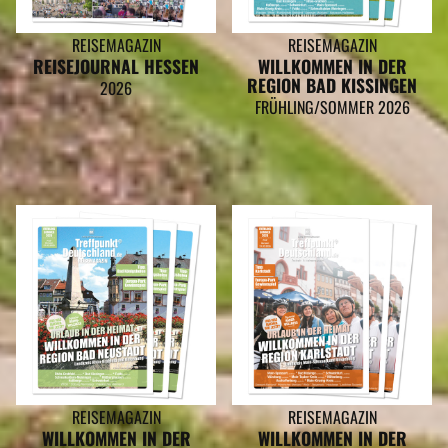
REISEMAGAZIN
REISEMAGAZIN
REISEJOURNAL HESSEN
WILLKOMMEN IN DER
REGION BAD KISSINGEN
2026
FRÜHLING/SOMMER 2026
REISEMAGAZIN
REISEMAGAZIN
WILLKOMMEN IN DER
WILLKOMMEN IN DER