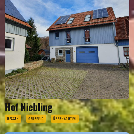
Hof Niebling
HESSEN
GERSFELD
ÜBERNACHTEN