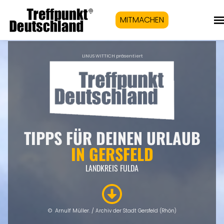
MITMACHEN
LINUS WITTICH präsentiert
TIPPS FÜR DEINEN URLAUB
IN
GERSFELD
LANDKREIS FULDA
©
Arnulf Müller. /
Archiv der Stadt Gersfeld (Rhön)