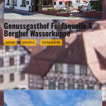
Genussgasthof Fuldaquelle &
Berghof Wasserkuppe
HESSEN
GERSFELD
ÜBERNACHTEN
ÜBERNACHTEN
Eigenen Eintrag kostenlos erstellen >