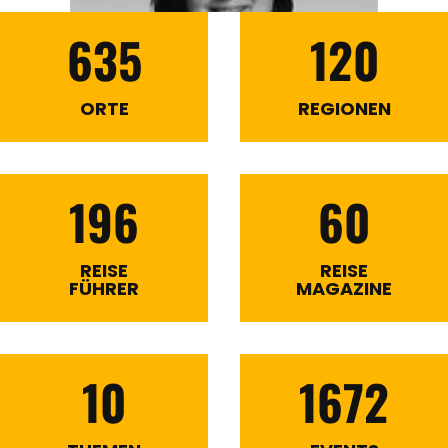
635
120
ORTE
REGIONEN
196
60
REISE
REISE
FÜHRER
MAGAZINE
10
1672