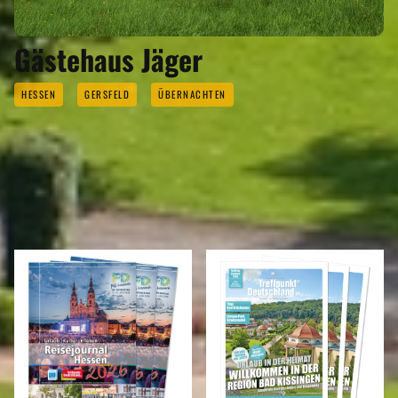
Gästehaus Jäger
HESSEN
GERSFELD
ÜBERNACHTEN
REISEMAGAZINE
IN DIESEN REISEMAGAZINEN FINDEN SIE DEN LANDKREIS FULDA