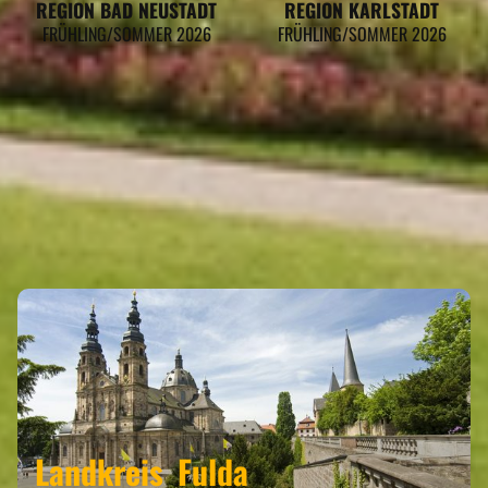
REGION BAD NEUSTADT
REGION KARLSTADT
FRÜHLING/SOMMER 2026
FRÜHLING/SOMMER 2026
GERSFELD GEHÖRT ZU DEN
REGIONEN
Landkreis
Fulda