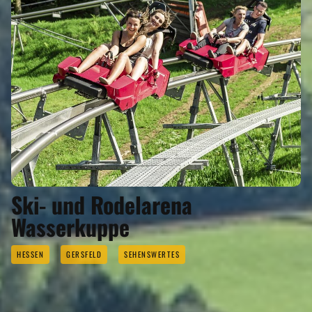
Ski- und Rodelarena
Wasserkuppe
HESSEN
GERSFELD
SEHENSWERTES