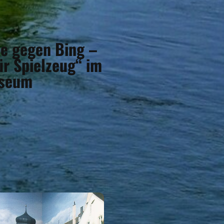
se gegen Bing –
̈r Spielzeug“ im
useum
SEHENSWERTES
Eigenen Eintrag kostenlos erstellen >