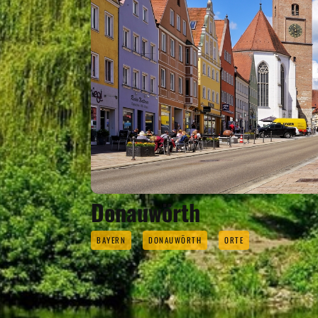
Donauwörth
BAYERN
DONAUWÖRTH
ORTE