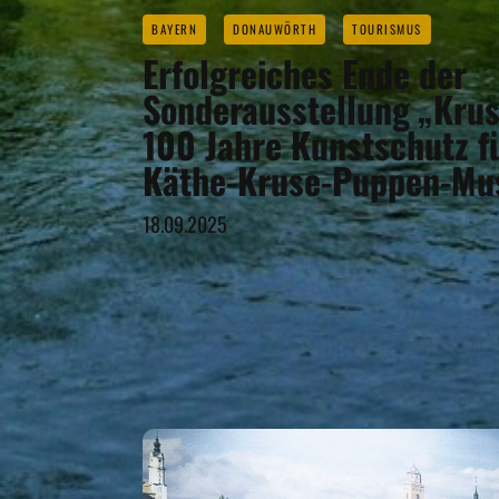
BAYERN
DONAUWÖRTH
TOURISMUS
Erfolgreiches Ende der
Sonderausstellung „Kru
100 Jahre Kunstschutz fu
Käthe-Kruse-Puppen-M
18.09.2025