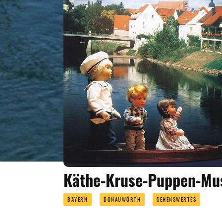
Käthe-Kruse-Puppen-M
BAYERN
DONAUWÖRTH
SEHENSWERTES