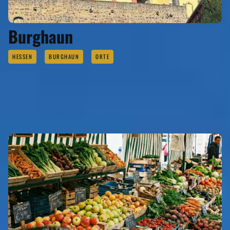
Burghaun
HESSEN
BURGHAUN
ORTE
EVENTS
Eigenen Event kostenlos erstellen >