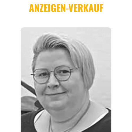
ORTE
EVENTS
REISEFÜHRER
REISEMAGAZINE
THEMEN
ANGEBOTE