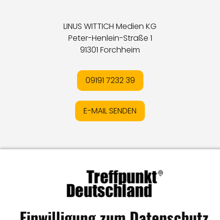
LINUS WITTICH Medien KG
Peter-Henlein-Straße 1
91301 Forchheim
09191 7232 39
E-MAIL SENDEN
Impressum
I
Datenschutz
I
Online-Streitschlichtung
I
AGB
I
Mediadaten
I
Kontakt
I
Vertrag widerrufen
© LW Medien GmbH
Einwilligung zum Datenschutz