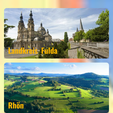
Landkreis
Fulda
Rhön