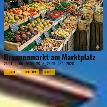
Brunnenmarkt am Marktplatz
24.04., 22.05., 26.06., 28.08., 25.09., 23.10.2026
HESSEN
BURGHAUN
MARKT
REISEMAGAZINE