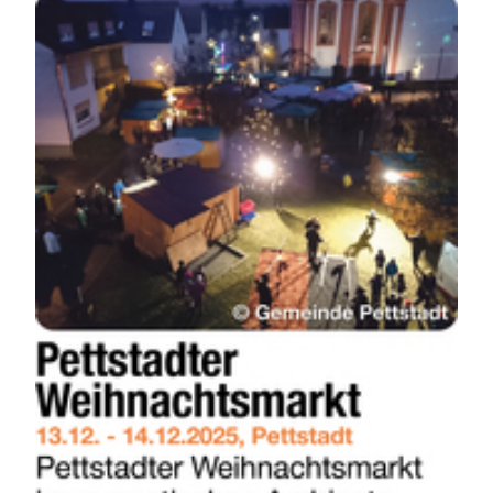
REGIONEN
ORTE
EVENTS
REISEFÜHRER
REISEMAGAZINE
THEMEN