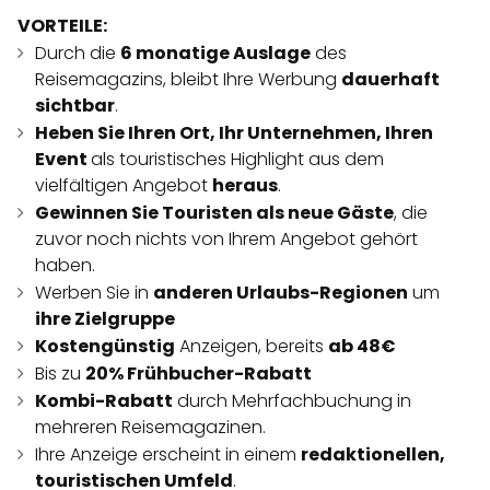
VORTEILE:
Durch die
6 monatige Auslage
des
Reisemagazins, bleibt Ihre Werbung
dauerhaft
sichtbar
.
Heben Sie Ihren Ort, Ihr Unternehmen, Ihren
Event
als touristisches Highlight aus dem
vielfältigen Angebot
heraus
.
Gewinnen Sie Touristen als neue Gäste
, die
zuvor noch nichts von Ihrem Angebot gehört
haben.
Werben Sie in
anderen Urlaubs-Regionen
um
ihre Zielgruppe
Kostengünstig
Anzeigen, bereits
ab 48€
Bis zu
20% Frühbucher-Rabatt
Kombi-Rabatt
durch Mehrfachbuchung in
mehreren Reisemagazinen.
Ihre Anzeige erscheint in einem
redaktionellen,
touristischen Umfeld
.