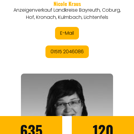
635
120