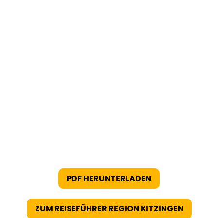
PDF HERUNTERLADEN
ZUM REISEFÜHRER REGION KITZINGEN