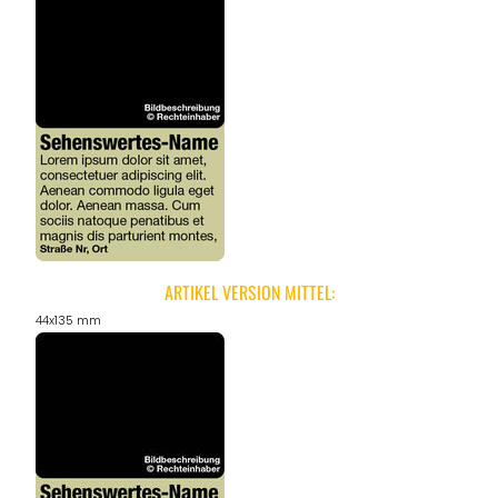
REGIONEN
ORTE
EVENTS
REISEFÜHRER
ARTIKEL VERSION MITTEL:
44x135 mm
REISEMAGAZINE
THEMEN