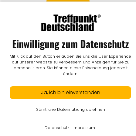
E-MAIL SENDEN
Impressum
I
Datenschutz
I
Online-Streitschlichtung
I
AGB
I
Mediadaten
I
Kontakt
I
Vertrag widerrufen
Einwilligung zum Datenschutz
© LW Medien GmbH
Mit Klick auf den Button erlauben Sie uns die User Experience
auf unserer Website zu verbessern und Anzeigen für Sie zu
personalisieren. Sie können diese Entscheidung jederzeit
ändern.
Ja, ich bin einverstanden
Sämtliche Datennutzung ablehnen
Datenschutz
|
Impressum