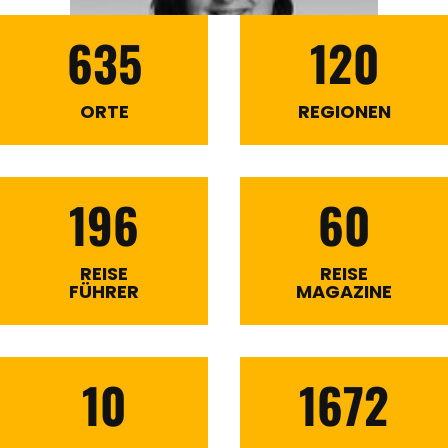
635
120
ORTE
REGIONEN
196
60
REISE
REISE
FÜHRER
MAGAZINE
10
1672