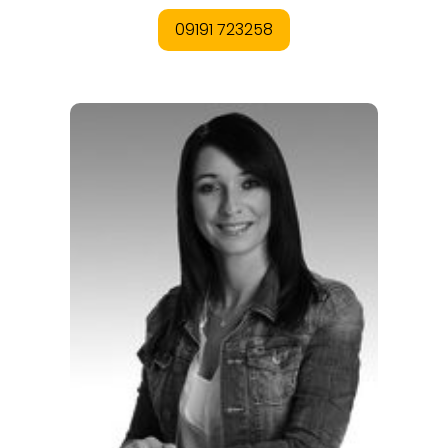
ORTE
EVENTS
REISEFÜHRER
REISEMAGAZINE
THEMEN
ANGEBOTE