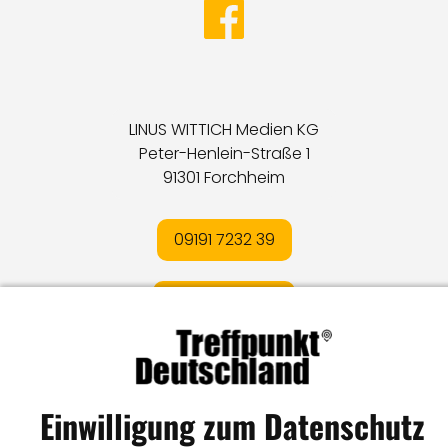
LINUS WITTICH Medien KG
Peter-Henlein-Straße 1
91301 Forchheim
09191 7232 39
E-MAIL SENDEN
Impressum
I
Datenschutz
I
Online-Streitschlichtung
Einwilligung zum Datenschutz
I
AGB
I
Mediadaten
I
Kontakt
I
Vertrag widerrufen