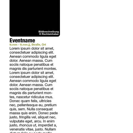
REGIONEN
ORTE
EVENTS
REISEFÜHRER
REISEMAGAZINE
THEMEN