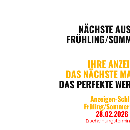
NÄCHSTE
AU
FRÜHLING/SOMM
IHRE ANZE
DAS NÄCHSTE MA
DAS PERFEKTE WE
Anzeigen-Schl
Früling/Sommer
28.02.202
Erscheinungstermin