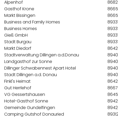
Alpenhof
8682
Gasthof Krone
8665
Markt Bissingen
8665
Business and Family Homes
8933
Business Homes
8933
Gieß GmbH
8933
Stadt Burgau
8933
Markt Diedorf
8642
Stadtverwaltung Dillingen a.d.Donau
8940
Landgasthof zur Sonne
8940
Dillinger Schwabennest Apart Hotel
8940
Stadt Dillingen a.d. Donau
8940
Finkl's Heimat
8642
Gut Herrlehof
8667
VG Gessertshausen
8645
Hotel-Gasthof Sonne
8942
Gemeinde Gundelfingen
8942
Camping Gutshof Donauried
8931