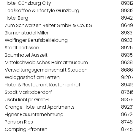
Hotel Günzburg City
8931
Tee/Kaffee & Lifestyle Günzburg
8931
Hotel Berg
8942
Zum Schwarzen Reiter GmbH & Co. KG
8649
Blumenstadel Miller
8933
Wolfinger Berufsbekleidung
8933
Stadt Illertissen
8925
Baumhotel Auszeit
8935
Mittelschwäbisches Heimatmuseum
8638
Verwaltungsgemeinschaft Stauden
8686
Waldgasthof am Letten
9120
Hotel & Restaurant Kastanienhof
8941
Stadt Marktoberdorf
8761
uschi liebl pr GmbH
8137
Orange Hotel und Apartments
8923
Eigner Bauunternehmung
8672
Pension Ries
8746
Camping Pfronten
8745