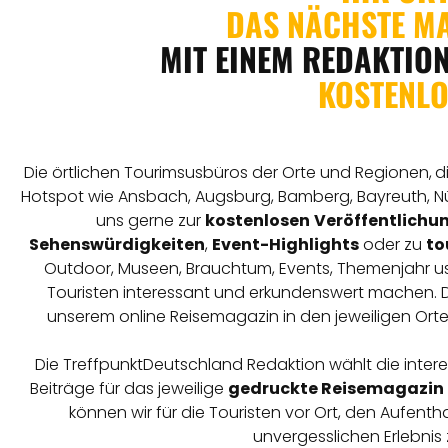
DAS NÄCHSTE M
MIT EINEM REDAKTIO
KOSTENLO
Die örtlichen Tourimsusbüros der Orte und Regionen,
d
Hotspot wie Ansbach, Augsburg, Bamberg, Bayreuth, N
uns gerne zur
kostenlosen
Veröffentlichu
Sehenswürdigkeiten
,
Event-Highlights
oder zu
to
Outdoor, Museen, Brauchtum, Events, Themenjahr us
Touristen interessant und erkundenswert machen. Die
unserem online Reisemagazin in den jeweiligen Or
Die TreffpunktDeutschland Redaktion wählt die int
Beiträge für das jeweilige
gedruckte Reisemagazin
können wir für die Touristen vor Ort, den Aufenth
unvergesslichen Erlebnis